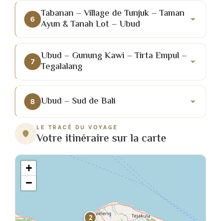
Tabanan – Village de Tunjuk – Taman
6
Ayun & Tanah Lot – Ubud
Ubud – Gunung Kawi – Tirta Empul –
7
Tegalalang
Ubud – Sud de Bali
8
LE TRACÉ DU VOYAGE
Votre itinéraire sur la carte
+
−
2