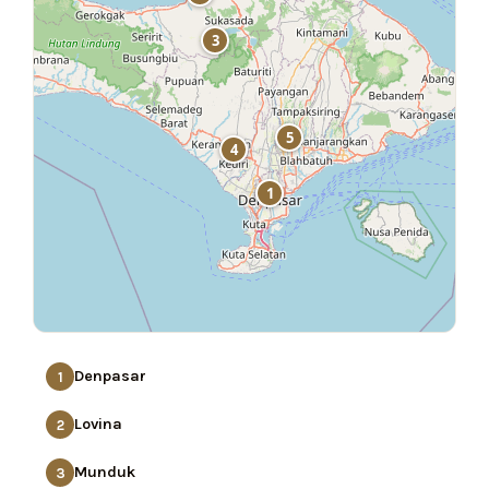
3
5
4
1
Denpasar
1
Lovina
2
Munduk
3