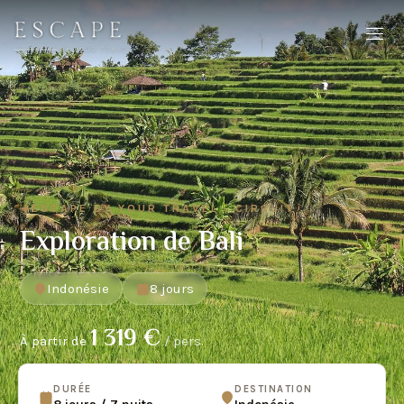
ESCAPE BY YOUR TRAVEL · CIRCUIT
Exploration de Bali
Indonésie
8 jours
1 319 €
À partir de
/ pers.
DURÉE
DESTINATION