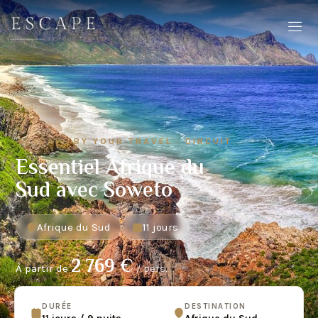
ESCAPE BY YOUR TRAVEL · CIRCUIT
Essentiel Afrique du
Sud avec Soweto
Afrique du Sud
11 jours
2 769 €
À partir de
/ pers.
DURÉE
DESTINATION