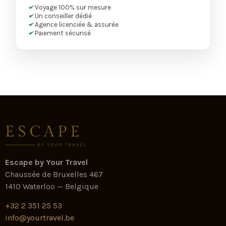
Voyage 100% sur mesure
Un conseiller dédié
Agence licenciée & assurée
Paiement sécurisé
Escape by Your Travel
Chaussée de Bruxelles 467
1410 Waterloo — Belgique
+32 2 351 25 53
info@yourtravel.be