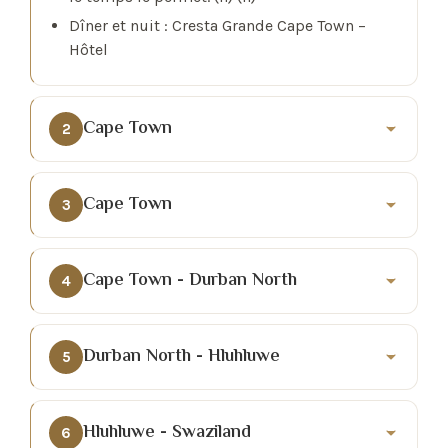
Dîner et nuit : Cresta Grande Cape Town –
Hôtel
Cape Town
2
Cape Town
3
Cape Town - Durban North
4
Durban North - Hluhluwe
5
Hluhluwe - Swaziland
6