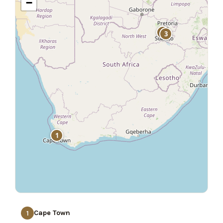
−
2
3
1
Cape Town
1