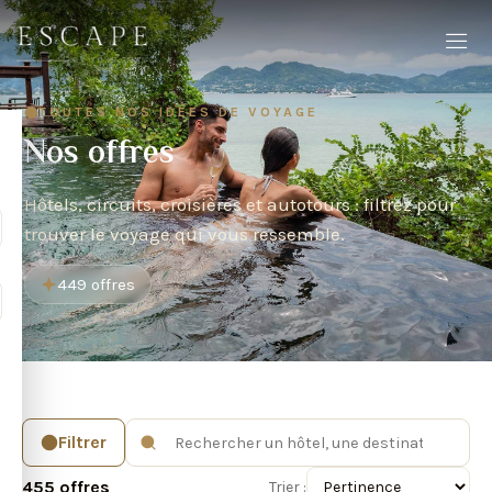
TOUTES NOS IDÉES DE VOYAGE
Nos offres
Hôtels, circuits, croisières et autotours : filtrez pour
trouver le voyage qui vous ressemble.
449 offres
Filtrer
455 offres
Trier :