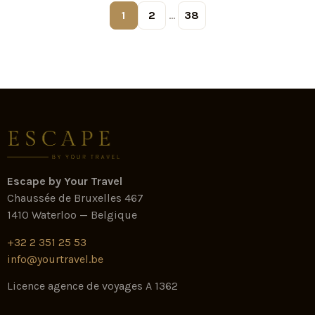
1
2
…
38
Escape by Your Travel
Chaussée de Bruxelles 467
1410 Waterloo — Belgique
+32 2 351 25 53
info@yourtravel.be
Licence agence de voyages A 1362