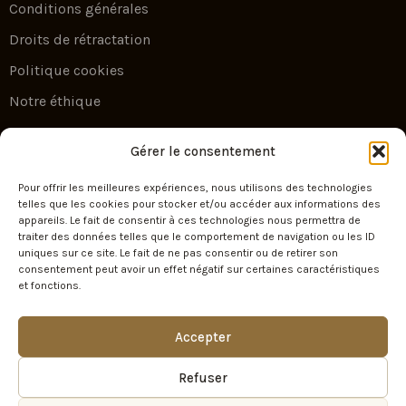
Conditions générales
Droits de rétractation
Politique cookies
Notre éthique
Newsletter
Gérer le consentement
Pour offrir les meilleures expériences, nous utilisons des technologies
Escape by Your Travel — l’art du voyage sur
telles que les cookies pour stocker et/ou accéder aux informations des
appareils. Le fait de consentir à ces technologies nous permettra de
mesure. Recevez nos plus belles idées
traiter des données telles que le comportement de navigation ou les ID
d’évasion et nos offres exclusives.
uniques sur ce site. Le fait de ne pas consentir ou de retirer son
consentement peut avoir un effet négatif sur certaines caractéristiques
et fonctions.
SIGN UP
Accepter
Refuser