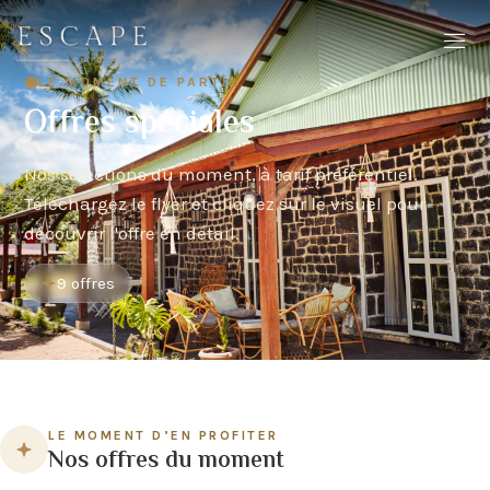
LE MOMENT DE PARTIR
Offres spéciales
Nos sélections du moment, à tarif préférentiel.
Téléchargez le flyer et cliquez sur le visuel pour
découvrir l'offre en détail.
9 offres
LE MOMENT D’EN PROFITER
Nos offres du moment