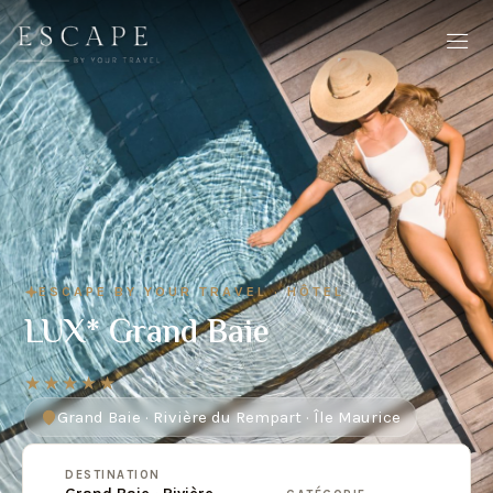
ESCAPE BY YOUR TRAVEL · HÔTEL
LUX* Grand Baie
★★★★★
Grand Baie · Rivière du Rempart · Île Maurice
DESTINATION