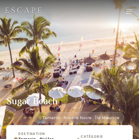
ESCAPE BY YOUR TRAVEL · HÔTEL
Sugar Beach
★★★★★
Tamarin · Rivière Noire · Île Maurice
DESTINATION
CATÉGORIE