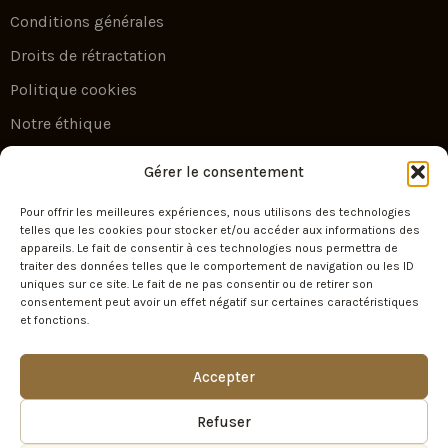
Conditions générales
Droits de rétractation
Politique cookies
Notre éthique
Gérer le consentement
Newsletter
Pour offrir les meilleures expériences, nous utilisons des technologies
telles que les cookies pour stocker et/ou accéder aux informations des
Escape by Your Travel — l’art du voyage sur
appareils. Le fait de consentir à ces technologies nous permettra de
mesure. Recevez nos plus belles idées
traiter des données telles que le comportement de navigation ou les ID
d’évasion et nos offres exclusives.
uniques sur ce site. Le fait de ne pas consentir ou de retirer son
consentement peut avoir un effet négatif sur certaines caractéristiques
et fonctions.
Accepter
SIGN UP
Refuser