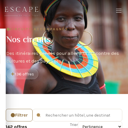
CIRCUITS ACCOMPAGNÉS
Nos circuits
Des itinéraires pensés pour aller à la rencontre des
cultures et des paysages.
136 offres
Filtrer
Trier
142 offres