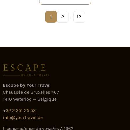
1
2
…
12
Escape by Your Travel
Chaussée de Bruxelles 467
1410 Waterloo — Belgique
+32 2 351 25 53
info@yourtravel.be
Licence agence de voyages A 1362