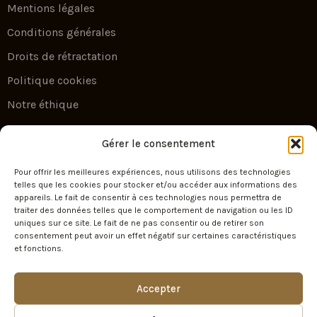
Mentions légales
Conditions générales
Droits de rétractation
Politique cookies
Notre éthique
Newsletter
Gérer le consentement
Pour offrir les meilleures expériences, nous utilisons des technologies
Escape by Your Travel — l’art du voyage sur
telles que les cookies pour stocker et/ou accéder aux informations des
appareils. Le fait de consentir à ces technologies nous permettra de
mesure. Recevez nos plus belles idées
traiter des données telles que le comportement de navigation ou les ID
d’évasion et nos offres exclusives.
uniques sur ce site. Le fait de ne pas consentir ou de retirer son
consentement peut avoir un effet négatif sur certaines caractéristiques
et fonctions.
SIGN UP
Accepter