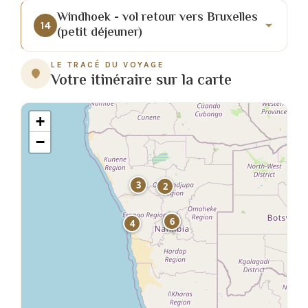
Windhoek - vol retour vers Bruxelles
14
(petit déjeuner)
LE TRACÉ DU VOYAGE
Votre itinéraire sur la carte
+
−
3
2
1
6
4