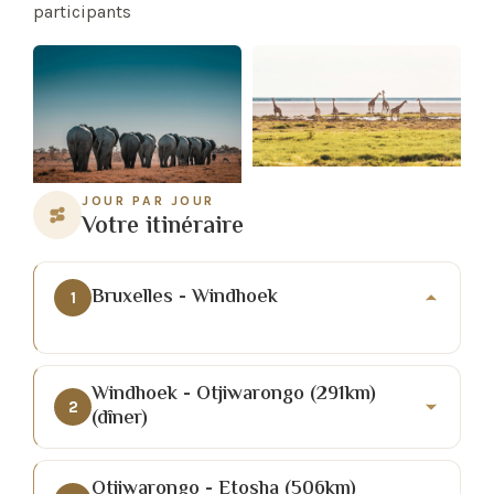
participants
JOUR PAR JOUR
Votre itinéraire
Bruxelles - Windhoek
1
Windhoek - Otjiwarongo (291km)
2
(dîner)
Otjiwarongo - Etosha (506km)