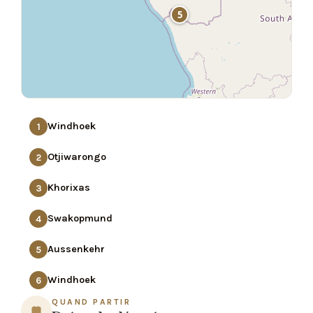
5
Windhoek
1
Otjiwarongo
2
Khorixas
3
Swakopmund
4
Aussenkehr
5
Windhoek
6
QUAND PARTIR