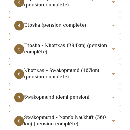
3
(pension complète)
Etosha (pension complète)
4
Etosha - Khorixas (294km) (pension
5
complète)
Khorixas - Swakopmund (467km)
6
(pension complète)
Swakopmund (demi pension)
7
Swakopmund - Namib Naukluft (360
8
km) (pension complète)