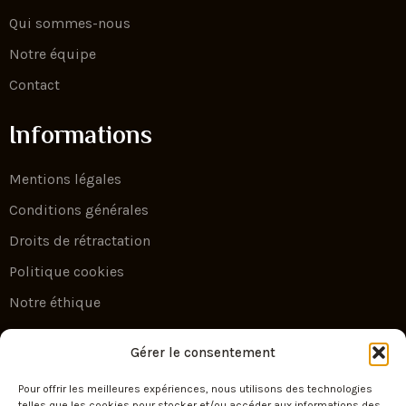
Qui sommes-nous
Notre équipe
Contact
Informations
Mentions légales
Conditions générales
Droits de rétractation
Politique cookies
Notre éthique
Newsletter
Gérer le consentement
Pour offrir les meilleures expériences, nous utilisons des technologies
Escape by Your Travel — l’art du voyage sur
telles que les cookies pour stocker et/ou accéder aux informations des