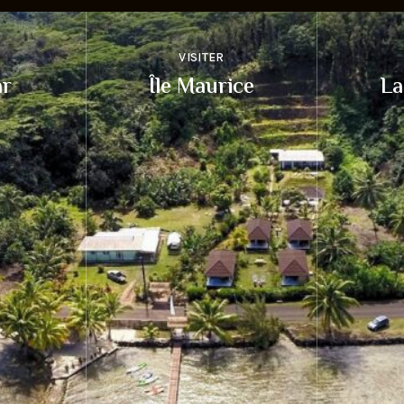
VISITER
ar
Île Maurice
La