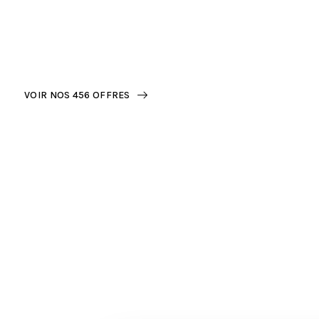
rêvez
VOIR NOS 456 OFFRES
Chez Escape by Your Travel, nous
imaginons des voyages sur mesure,
pensés dans le moindre détail : hôtels
d’exception, circuits privés, croisières et
autotours, aux plus belles adresses du
monde.