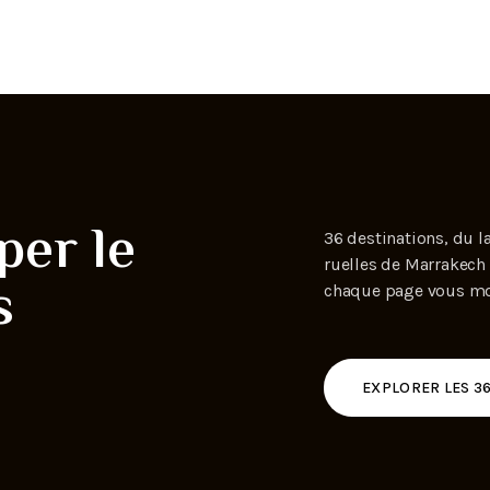
per le
36 destinations, du l
ruelles de Marrakech 
s
chaque page vous mon
EXPLORER LES 3