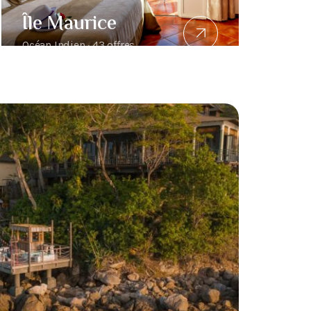
Île Maurice
Océan Indien · 43 offres